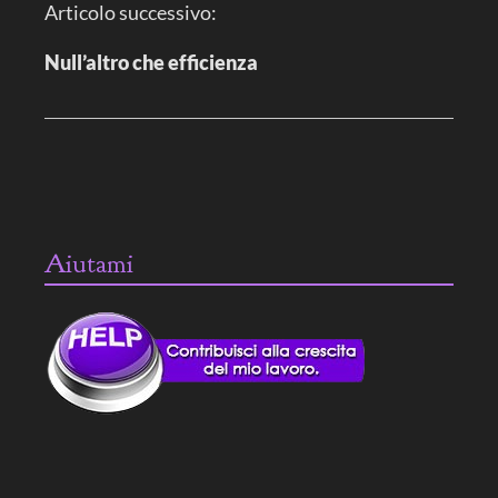
Articolo successivo:
o
n
e
Null’altro che efficienza
a
r
t
i
c
o
l
o
Aiutami