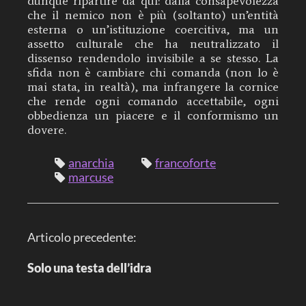
dunque ripartire da qui: dalla consapevolezza
che il nemico non è più (soltanto) un’entità
esterna o un’istituzione coercitiva, ma un
assetto culturale che ha neutralizzato il
dissenso rendendolo invisibile a se stesso. La
sfida non è cambiare chi comanda (non lo è
mai stata, in realtà), ma infrangere la cornice
che rende ogni comando accettabile, ogni
obbedienza un piacere e il conformismo un
dovere.
anarchia
francoforte
marcuse
N
Articolo precedente:
a
v
i
Solo una testa dell’idra
g
a
z
i