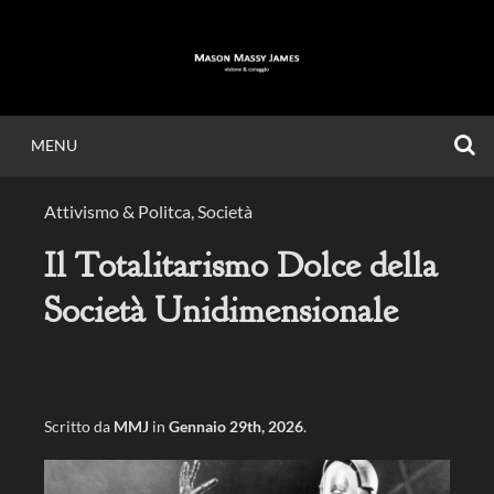
Vai
al
contenuto
C
MENU
MASON MASSY
Attivismo & Politca
,
Società
JAMES
Il Totalitarismo Dolce della
Società Unidimensionale
Visione & Coraggio.
Scritto da
MMJ
in
Gennaio 29th, 2026
.