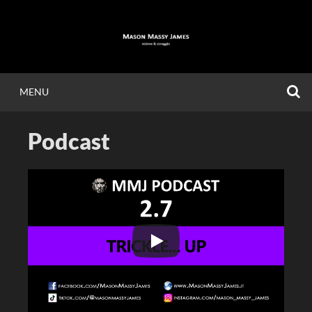
Vai
al
contenuto
C
MENU
MASON MASSY
Podcast
JAMES
Visione & Coraggio.