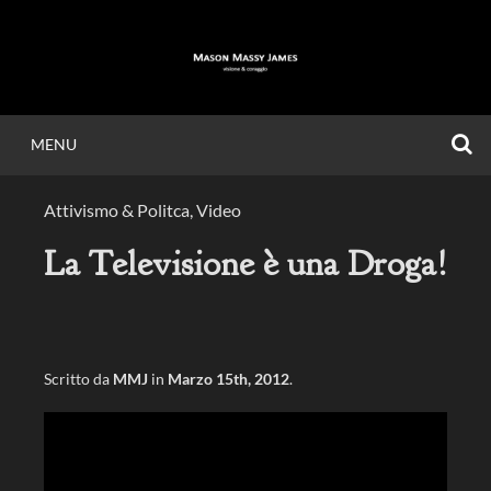
Vai
al
contenuto
C
MENU
MASON MASSY
Attivismo & Politca
,
Video
JAMES
La Televisione è una Droga!
Visione & Coraggio.
Scritto da
MMJ
in
Marzo 15th, 2012
.