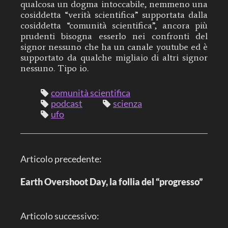
qualcosa un dogma intoccabile, nemmeno una
cosiddetta “verità scientifica” supportata dalla
cosiddetta “comunità scientifica”, ancora più
prudenti bisogna esserlo nei confronti del
signor nessuno che ha un canale youtube ed è
supportato da qualche migliaio di altri signor
nessuno. Tipo io.
comunità scientifica
podcast
scienza
ufo
N
Articolo precedente:
a
v
i
Earth Overshoot Day, la follia del “progresso”
g
a
z
i
Articolo successivo:
o
n