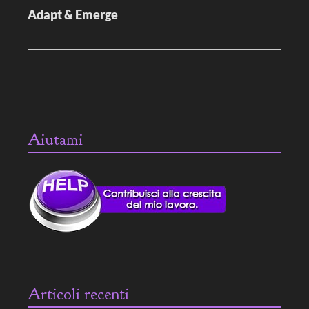
e
Adapt & Emerge
a
r
t
i
c
o
l
o
Aiutami
Articoli recenti