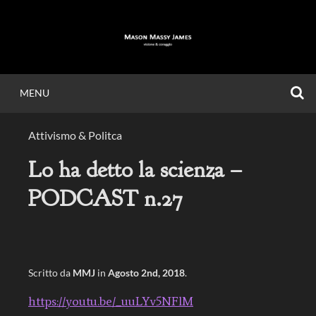
Vai
al
contenuto
C
MENU
MASON MASSY
Attivismo & Politca
JAMES
Lo ha detto la scienza –
PODCAST n.27
Visione & Coraggio.
Scritto da
MMJ
in
Agosto 2nd, 2018
.
https://youtu.be/_uuLYv5NFlM