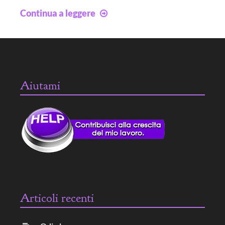
Jhonny
Continua a leggere
Depp,
Amber
Heard
e
micro-
Aiutami
bombe
Articoli recenti