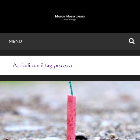
Vai
al
contenuto
C
MENU
MASON MASSY
Articoli con il tag
processo
JAMES
Visione & Coraggio.