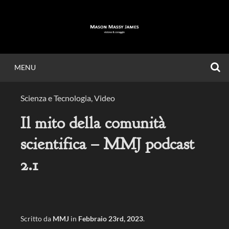
Vai
al
contenuto
C
MENU
MASON MASSY
Scienza e Tecnologia
,
Video
JAMES
Il mito della comunità
scientifica – MMJ podcast
Visione & Coraggio.
2.1
Scritto da
MMJ
in
Febbraio 23rd, 2023
.