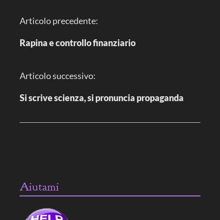
N
Articolo precedente:
a
v
i
Rapina e controllo finanziario
g
a
z
i
Articolo successivo:
o
n
e
Si scrive scienza, si pronuncia propaganda
a
r
t
i
c
o
l
o
Aiutami