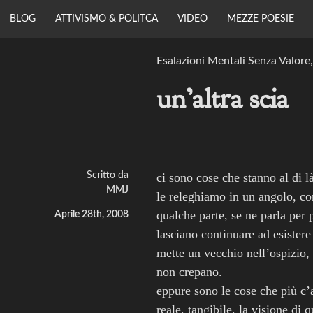
Vai
BLOG
ATTIVISMO & POLITCA
VIDEO
MEZZE POESIE
al
contenuto
Esalazioni Mentali Senza Valore
MASON MASS
un’altra scia
JAMES
Visione & Coraggio.
Scritto da
ci sono cose che stanno al di l
MMJ
le releghiamo in un angolo, con
qualche parte, se ne parla per 
Aprile 28th, 2008
lasciano continuare ad esister
mette un vecchio nell’ospizio, 
non crepano.
eppure sono le cose che più c’
reale, tangibile, la visione di