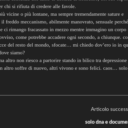
hi si rifiuta di credere alle favole.
 più vicine o più lontane, ma sempre tremendamente sature e
o il freddo meccanismo, abilmente manovrato, sensuale perch
 e ci rimango fracassato in mezzo mentre immagino un corpo
provviso, come potrebbe accadere ogni secondo, a chiunque. c
cce del resto del mondo, sfocate… mi chiedo dov’ero io in qu
dove siamo?
a altro non riesco a partorire stando in bilico tra depressione
 altro soffre di nuovo, altri vivono e sono felici. caos… solo
Articolo success
solo dna e docume