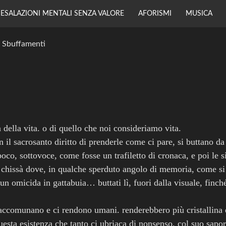
ESALAZIONI MENTALI SENZA VALORE
AFORISMI
MUSICA
,
Sbuffamenti
Y
à della vita. o di quello che noi consideriamo vita.
 il sacrosanto diritto di prenderle come ci pare, si buttano da
poco, sottovoce, come fosse un trafiletto di cronaca, e poi le s
e chissà dove, in qualche sperduto angolo di memoria, come si
un omicida in gattabuia… buttati lì, fuori dalla visuale, finch
accomunano e ci rendono umani. renderebbero più cristallina 
 questa esistenza che tanto ci ubriaca di nonsenso, col suo sapo