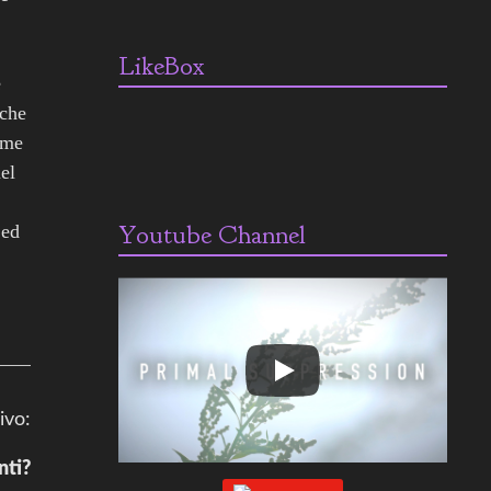
LikeBox
é
 che
ome
el
Youtube Channel
 ed
ivo:
nti?