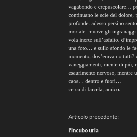
vagabondo e crepuscolare… per c
continuano le scie del dolore,
profonde. adesso persino sent
mortale. muove gli ingranaggi
vola inerte sull’asfalto. d’im
una foto… e sullo sfondo le fa
momento, dov’eravamo tutti? 
vaneggiamenti, niente di più, m
esaurimento nervoso, mentre un
caos… dentro e fuori…
cerca di farcela, amico.
N
Articolo precedente:
a
v
i
l’incubo urla
g