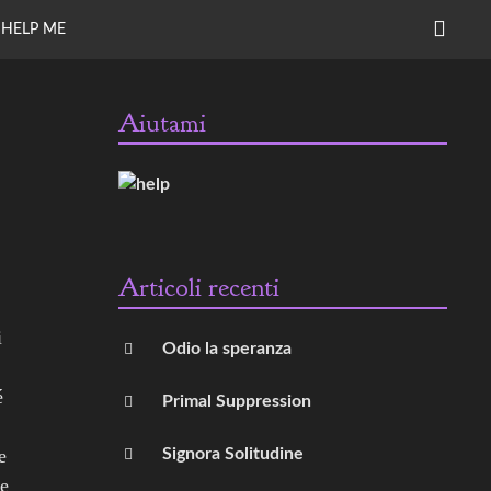
CERC
HELP ME
Aiutami
Articoli recenti
i
Odio la speranza
é
Primal Suppression
e
Signora Solitudine
re