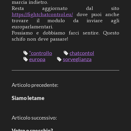
marcia indietro.
Resta aggiornato dal sito
https://fightchatcontrol.eu/
dove puoi anche
trovare il modulo da inviare agli
europarlamentari.
Possiamo e dobbiamo farci sentire. Questo
schifo non deve passare!
“controllo
chatcontol
europa
sorveglianza
N
Articolo precedente:
a
v
i
Siamo letame
g
a
z
i
Articolo successivo:
o
n
e
Vetro o specchio?