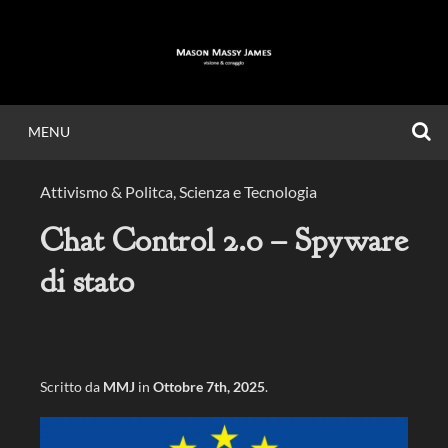
Vai
al
contenuto
C
MENU
MASON MASSY
Attivismo & Politca
,
Scienza e Tecnologia
JAMES
Chat Control 2.0 – Spyware
di stato
Visione & Coraggio.
Scritto da
MMJ
in
Ottobre 7th, 2025
.