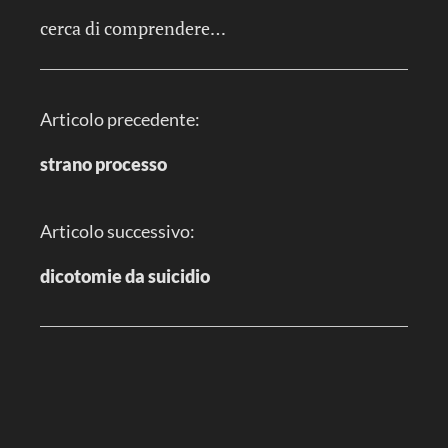
cerca di comprendere…
N
Articolo precedente:
a
v
i
strano processo
g
a
z
i
Articolo successivo:
o
n
e
dicotomie da suicidio
a
r
t
i
c
o
l
o