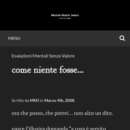
Vai
al
contenuto
C
MENU
MASON MASSY
Esalazioni Mentali Senza Valore
JAMES
come niente fosse…
Visione & Coraggio.
Scritto da
MMJ
in
Marzo 4th, 2008
.
ora che posso, che potrei… non alzo un dito.
nasce l’illusiva domanda “a cosa è servito,