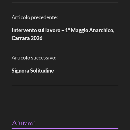
N
Articolo precedente:
a
v
i
Intervento sul lavoro – 1° Maggio Anarchico,
g
Carrara 2026
a
z
i
o
n
Articolo successivo:
e
a
r
Signora Solitudine
t
i
c
o
l
o
Aiutami