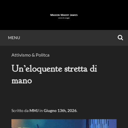
Vai
al
contenuto
C
MENU
MASON MASSY
Attivismo & Politca
JAMES
Un’eloquente stretta di
mano
Visione & Coraggio.
Scritto da
MMJ
in
Giugno 13th, 2026
.