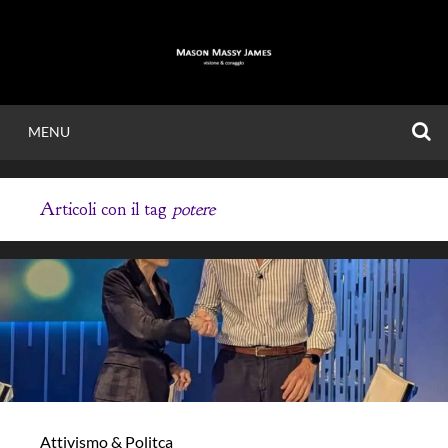
Vai
al
contenuto
C
MENU
MASON MASSY
Articoli con il tag
potere
JAMES
Visione & Coraggio.
Attivismo & Politca