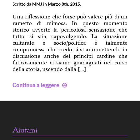
Scritto da
MMJ
in
Marzo 8th, 2015
.
Una riflessione che forse può valere più di un
rametto di mimosa. In questo momento
storico avverto la pericolosa sensazione che
tutto si stia capovolgendo. La situazione
culturale e socio/politica è talmente
compromessa che credo si stiano mettendo in
discussione anche dei principi cardine che
faticosamente ci siamo guadagnati nel corso
della storia, uscendo dalla […]
Essere
Continua a leggere
donna
non
è
una
festa
Aiutami