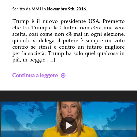
Scritto da
MMJ
in
Novembre 9th, 2016
.
Trump è il nuovo presidente USA. Premetto
che tra Trump e la Clinton non c’era una vera
scelta, così come non c’è mai in ogni elezione:
quando si delega il potere è sempre un voto
contro se stessi e contro un futuro migliore
per la società. Trump ha solo quel qualcosa in
più, in peggio […]
Trump
Continua a leggere
e
gli
Stati
Uniti
d’Europa