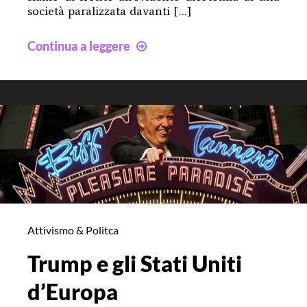
società paralizzata davanti […]
Roba
Continua a leggere
difficile,
eh?
–
PODCAST
n.14
Attivismo & Politca
Trump e gli Stati Uniti
d’Europa