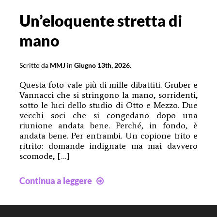
Un’eloquente stretta di
mano
Scritto da
MMJ
in
Giugno 13th, 2026
.
Questa foto vale più di mille dibattiti. Gruber e
Vannacci che si stringono la mano, sorridenti,
sotto le luci dello studio di Otto e Mezzo. Due
vecchi soci che si congedano dopo una
riunione andata bene. Perché, in fondo, è
andata bene. Per entrambi. Un copione trito e
ritrito: domande indignate ma mai davvero
scomode, […]
Un’eloquente
Continua a leggere
stretta
di