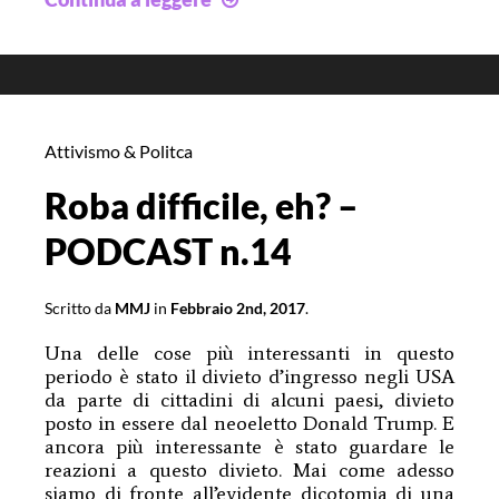
per
principianti
al
nazionalismo
Attivismo & Politca
Roba difficile, eh? –
PODCAST n.14
Scritto da
MMJ
in
Febbraio 2nd, 2017
.
Una delle cose più interessanti in questo
periodo è stato il divieto d’ingresso negli USA
da parte di cittadini di alcuni paesi, divieto
posto in essere dal neoeletto Donald Trump. E
ancora più interessante è stato guardare le
reazioni a questo divieto. Mai come adesso
siamo di fronte all’evidente dicotomia di una