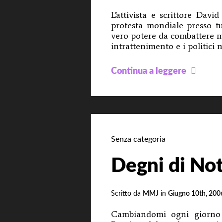
L’attivista e scrittore Da
protesta mondiale presso tu
vero potere da combattere me
intrattenimento e i politici n
DAVI
Continua a leggere
DeG
20
Giug
Manif
Mondi
Senza categoria
Press
Degni di No
le
Banc
Centr
Scritto da
MMJ
in
Giugno 10th, 200
Cambiandomi ogni giorno