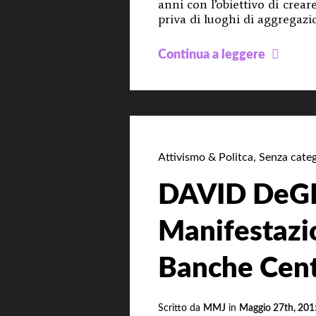
anni con l’obiettivo di crear
priva di luoghi di aggregaz
Collet
Continua a leggere
Anarc
occup
stabil
abban
per
Attivismo & Politca
,
Senza categ
conse
alla
DAVID DeGR
collet
Manifestazi
[VID
Banche Cent
Scritto da
MMJ
in
Maggio 27th, 201