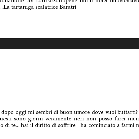
uonanotte col sorrisoSottopelle notturnoDi nuovoScav
…La tartaruga scalatrice Baratri
e
e
opo oggi mi sembri di buon umore dove vuoi buttarti
uesti sono giorni veramente neri non posso farci ni
o di te… hai il diritto di soffrire ha cominciato a farmi 