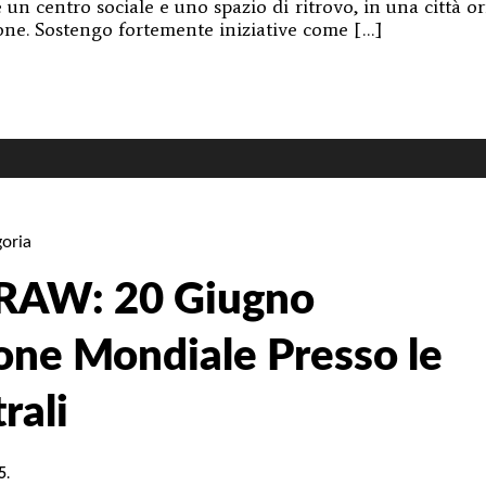
e un centro sociale e uno spazio di ritrovo, in una città o
ione. Sostengo fortemente iniziative come […]
tivo
hico
a
e
donato
oria
gnarlo
AW: 20 Giugno
tività
one Mondiale Presso le
EO]
rali
5
.