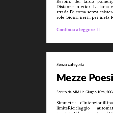
Respiro del tardo pomeri
Distanze interiori La lama c
strada Di corsa senza esiste
sole Gionri neri… per metà 
Degn
Continua a leggere
di
Nota
Senza categoria
Mezze Poes
Scritto da
MMJ
in
Giugno 10th, 200
Simmetria d’intenzioniRi
limiteRiciclaggio auto