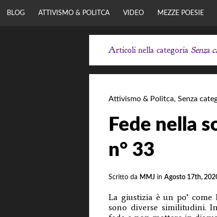
Vai
BLOG
ATTIVISMO & POLITCA
VIDEO
MEZZE POESIE
al
contenuto
Articoli nella categoria
Senza c
MASON MASS
JAMES
Attivismo & Politca
,
Senza categ
Visione & Coraggio.
Fede nella 
n° 33
Scritto da
MMJ
in
Agosto 17th, 202
La giustizia è un po’ come l
sono diverse similitudini. I