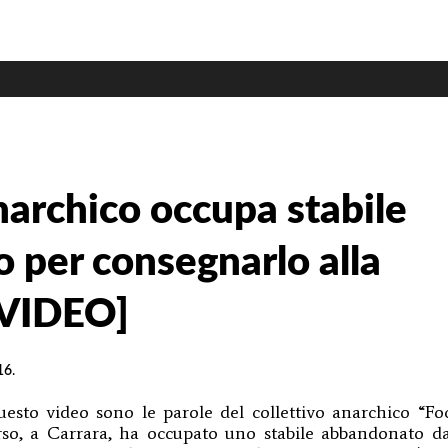
a
i!
narchico occupa stabile
 per consegnarlo alla
 [VIDEO]
16
.
uesto video sono le parole del collettivo anarchico “Fo
rso, a Carrara, ha occupato uno stabile abbandonato d