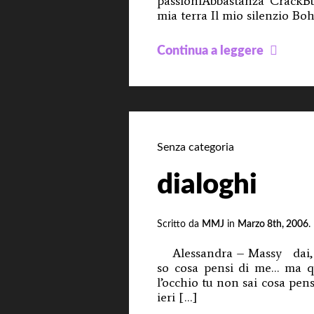
passioniAbbastanza CrackB
mia terra Il mio silenzio Boh
Mezz
Continua a leggere
Poesi
Senza categoria
dialoghi
Scritto da
MMJ
in
Marzo 8th, 2006
.
Alessandra – Massy dai, d
so cosa pensi di me… ma q
l’occhio tu non sai cosa pens
ieri […]