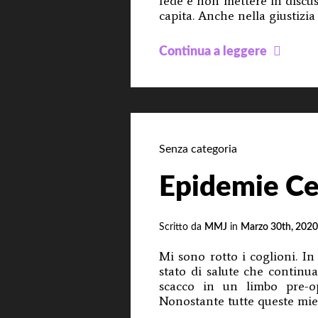
fede e non mettere in discus
capita. Anche nella giustizia
Fede
Continua a leggere
nella
sotto
–
POD
n°
Senza categoria
33
Epidemie Ce
Scritto da
MMJ
in
Marzo 30th, 2020
Mi sono rotto i coglioni. I
stato di salute che continu
scacco in un limbo pre-o
Nonostante tutte queste mie 