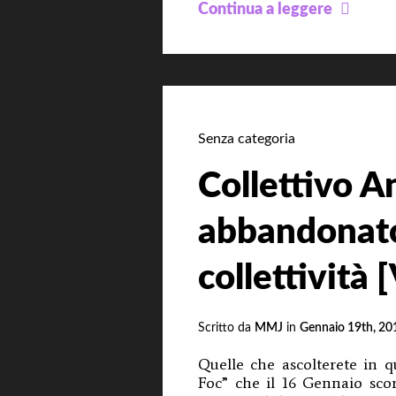
Essì,
Continua a leggere
ancor
Kalerg
Senza categoria
Collettivo A
abbandonato
collettività
Scritto da
MMJ
in
Gennaio 19th, 20
Quelle che ascolterete in q
Foc” che il 16 Gennaio sco