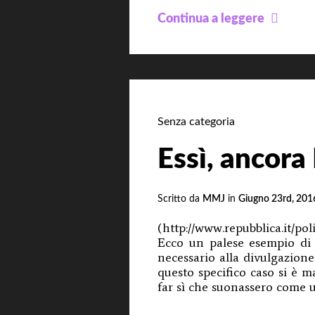
Epide
Continua a leggere
Cereb
–
POD
n°
32
Senza categoria
Essì, ancora 
Scritto da
MMJ
in
Giugno 23rd, 201
(http://www.repubblica.it/po
Ecco un palese esempio di 
necessario alla divulgazione
questo specifico caso si è m
far sì che suonassero come u