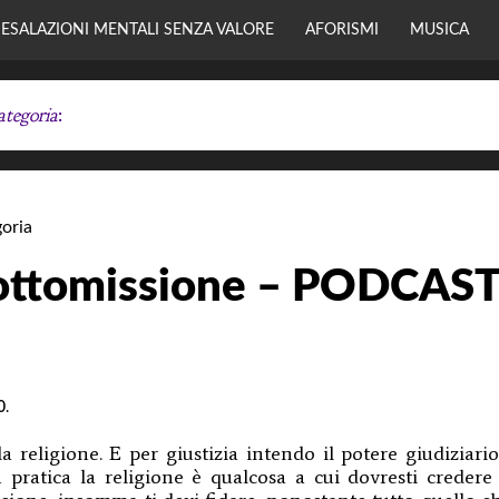
ESALAZIONI MENTALI SENZA VALORE
AFORISMI
MUSICA
ategoria
:
Y
oria
sottomissione – PODCAS
0
.
a religione. E per giustizia intendo il potere giudiziario
n pratica la religione è qualcosa a cui dovresti credere