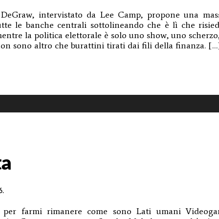
vid DeGraw, intervistato da Lee Camp, propone una mas
tte le banche centrali sottolineando che è lì che risied
ntre la politica elettorale è solo uno show, uno scherzo
on sono altro che burattini tirati dai fili della finanza. […
D
RAW:
no
estazione
ale
o
ta
he
ali
6
.
 per farmi rimanere come sono Lati umani Videoga