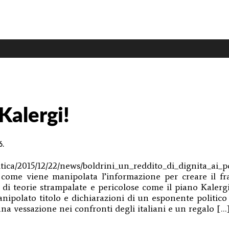
mie
rali
CAST
Kalergi!
6
.
litica/2015/12/22/news/boldrini_un_reddito_di_dignita_ai_
come viene manipolata l’informazione per creare il f
 di teorie strampalate e pericolose come il piano Kalergi
anipolato titolo e dichiarazioni di un esponente politico
na vessazione nei confronti degli italiani e un regalo […