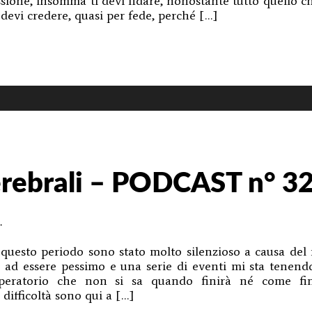
sione, insomma ti devi fidare, nonostante tutto quello ch
 devi credere, quasi per fede, perché […]
missione
CAST
rebrali – PODCAST n° 3
.
n questo periodo sono stato molto silenzioso a causa del
a ad essere pessimo e una serie di eventi mi sta tenend
peratorio che non si sa quando finirà né come fin
difficoltà sono qui a […]