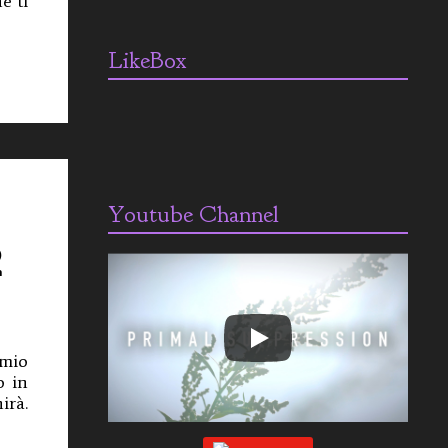
e ti
LikeBox
Youtube Channel
2
 mio
o in
irà.