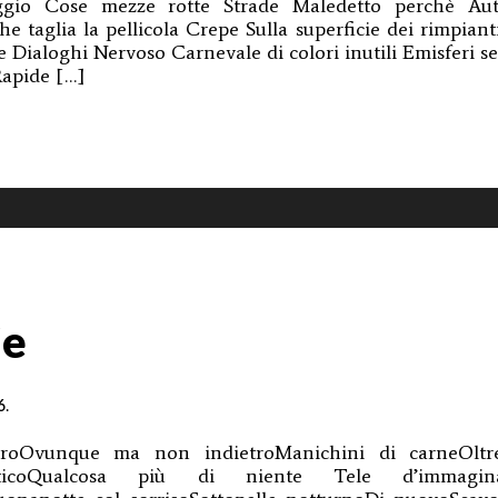
ggio Cose mezze rotte Strade Maledetto perchè Aut
he taglia la pellicola Crepe Sulla superficie dei rimpiant
re Dialoghi Nervoso Carnevale di colori inutili Emisferi s
Rapide […]
i
ie
6
.
paroOvunque ma non indietroManichini di carneOltr
maticoQualcosa più di niente Tele d’immagina