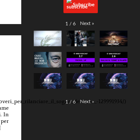
Subscribe
Next
»
1
/
6
poveri_per_rilanciare_il_sogno_della_ue_-129991934/)
Next
»
1
/
6
rame
. In
 per
]