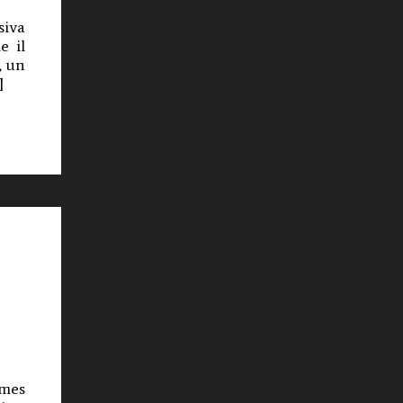
siva
e il
, un
]
mes