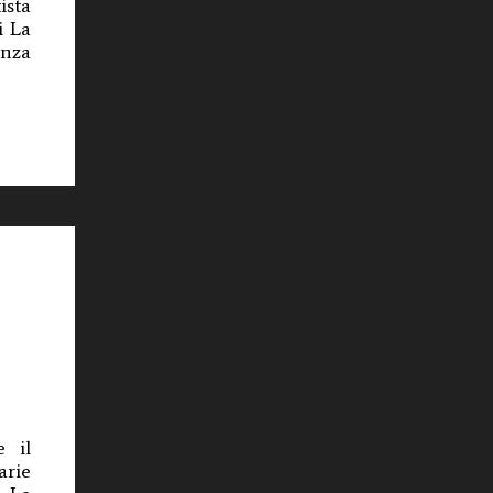
ista
i La
enza
e il
rie