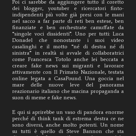
Poi ci sarebbe da aggiungere tutto il coretto
dei blogger, youtuber e ricercatori finto-
indipendenti più volte già presi con le mani
nel sacco a far parte di reti ben estese, ben
finanziate e ben orchestrate camuffate da
“singole voci dissidenti”. Uno per tutti: Luca
Donadel che nonostante i suoi video
casalinghi e il motto “né di destra né di
sinistra” in realtà si avvale di collaboratrici
come Francesca Totolo anche lei beccata a
creare fake news sui migranti e lavorare
attivamente con Il Primato Nazionale, testata
online legata a CasaPound. Una goccia nel
mare delle nuove leve del panorama
reazionario italiano che macina propaganda a
suon di meme e fake news.
E qui si aprirebbe un vaso di pandora enorme
perché di think tank di estrema destra ce ne
sono diversi, anche molto potenti. Un nome
su tutti è quello di Steve Bannon che sta