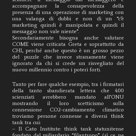
accompagnare la consapevolezza della
presenza di una operazione di marketing con
una valanga di dubbi e non di un “c’è
marketing quindi è manipolata e quindi il
messaggio non vale niente”.
Secondariamente bisogna anche valutare
COME viene criticata Greta e soprattutto da
CHI, perché anche questo è un grosso pezzo
del puzzle che invece stranamente viene
ignorato da chi si crede un risvegliato del
nuovo millennio contro i poteri forti.
Tanto per fare qualche esempio, tra i firmatari
della tanto sbandierata lettera che 400
scienziati avrebbero mandato all’ONU
mostrando il loro scetticismo sulla
connessione CO2-cambiamento climatico
troviamo persone connesse a diversi think
tank tra cui:
– Il Cato Institute: think tank statunitense
fondato dal miliardario “filantropo” (sì ce ne