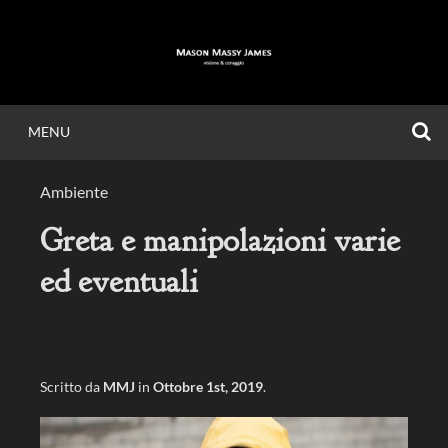
Vai
al
contenuto
C
MENU
MASON MASSY
Ambiente
JAMES
Greta e manipolazioni varie
ed eventuali
Visione & Coraggio.
Scritto da
MMJ
in
Ottobre 1st, 2019
.