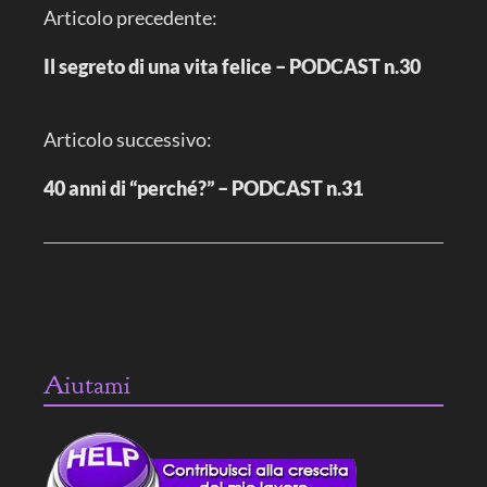
N
Articolo precedente:
a
v
i
Il segreto di una vita felice – PODCAST n.30
g
a
z
i
Articolo successivo:
o
n
e
40 anni di “perché?” – PODCAST n.31
a
r
t
i
c
o
l
o
Aiutami