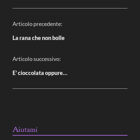
N
Articolo precedente:
a
v
i
La rana che non bolle
g
a
z
i
Articolo successivo:
o
n
e
E’ cioccolata oppure…
a
r
t
i
c
o
l
o
Aiutami