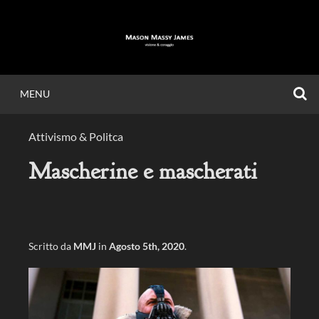
Vai
al
contenuto
C
MENU
MASON MASSY
Attivismo & Politca
JAMES
Mascherine e mascherati
Visione & Coraggio.
Scritto da
MMJ
in
Agosto 5th, 2020
.